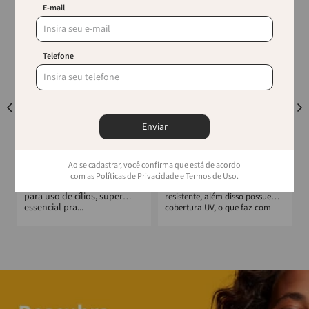
E-mail
Telefone
Enviar
RICCA
RICCA
Cola Para Cílios Postiços
Unhas Ricca Chocolate
Ricca 7G Branca
Ao se cadastrar, você confirma que está de acordo
A linha de Cílios Ricca
As Unhas Postiças Ricca são
com as Políticas de Privacidade e Termos de Uso.
também traz a cola especial
feitas em plástico flexível e
para uso de cílios, super
resistente, além disso possuem
essencial pra...
cobertura UV, o que faz com
s
que...