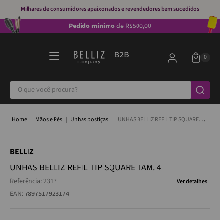
Milhares de consumidores apaixonados e revendedores bem sucedidos
Pedido mínimo
de R$500,00
O que você procura?
Mãos e Pés
Unhas postiças
UNHAS BELLIZ REFIL TIP SQUARE
TAM. 4
BELLIZ
UNHAS BELLIZ REFIL TIP SQUARE TAM. 4
Referência
:
2317
Ver detalhes
EAN:
7897517923174