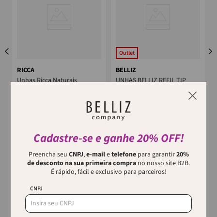
Outlet
RICCA
BELLIZ
Unhas Ricca Naturais
UNHAS BELLIZ REFIL TIP
Quadrado Médio
SQUARE TAM. 3
As Unhas Naturais Ricca são
As Unhas Belliz Refil Tip Square
para as #RiccaLovers que
Tam. 3 são a solução perfeita
gostam de fazer tudo do seu
para alongamentos de unhas
jeito. Ela...
com elegância e praticidade...
Cadastre-se e ganhe 20% OFF!
p
Preencha seu
CNPJ
,
e-mail
e
telefone
para garantir
20%
de desconto na sua primeira compra
no nosso site B2B.
É rápido, fácil e exclusivo para parceiros!
CNPJ
Quem viu, viu também