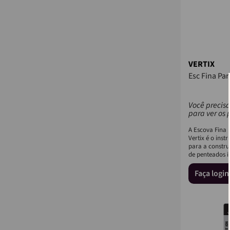
VERTIX
Esc Fina Pa
Você precisa
para ver os 
A Escova Fina
Vertix é o inst
para a constru
de penteados i
Faça logi