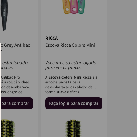
RICCA
ix Grey Antibac
Escova Ricca Colors Mini
e
a estar logado
Você precisa estar logado
 preços
para ver os preços
 Antibac Pro
A
Escova Colors Mini Ricca
é a
 é a solução ideal
escolha perfeita para
sca desembaraçar
desembaraçar os cabelos de
elos longos de
forma suave e eficaz. E...
n para comprar
Faça login para comprar