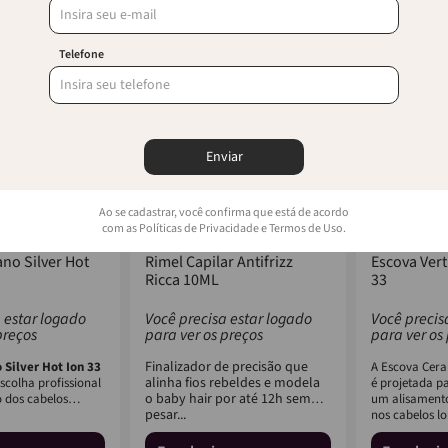
Telefone
Enviar
Ao se cadastrar, você confirma que está de acordo
com as Políticas de Privacidade e Termos de Uso.
RICCA
VERTIX
ano Silver Hot
Rimel Capilar Antifrizz
Escova Vert
Ricca 10ML
33
 estar logado
Você precisa estar logado
Você precis
preços
para ver os preços
para ver os
Finalizador de precisão que
 Silver Hot Ion 33
A Escova Ceram
alinha fios rebeldes e modela
colha profissional
é projetada p
o baby hair por até 12h sem
 dos cabelos
um alisamento
pesar...
nos cabelos lo