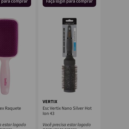
n para comprar
Faça login para comprar
VERTIX
Flex Raquete
Esc Vertix Nano Silver Hot
Ion 43
a estar logado
Você precisa estar logado