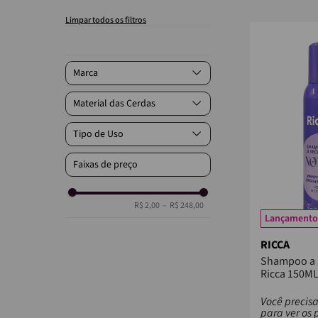
Marca
Ricca
Material das Cerdas
Vertix
Belliz
Cerdas Naturais
Tipo de Uso
Enox
Cerdas Nylon
Cerdas Plástico
Doméstico
Faixas de preço
Cerdas Madeira
Cerdas Mistas
Cerdas Metal
R$ 2,00
–
R$ 248,00
Lançamento
RICCA
Shampoo a 
Ricca 150M
Você precisa
para ver os 