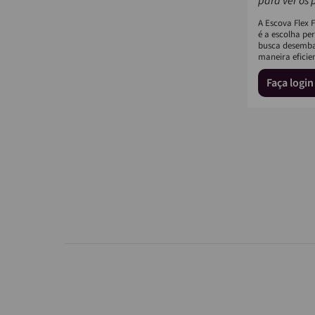
para ver os 
A Escova Flex 
é a escolha pe
busca desembar
maneira eficien
Faça logi