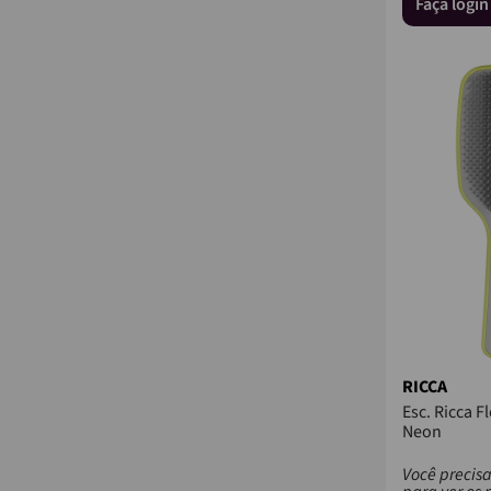
Faça logi
RICCA
Esc. Ricca F
Neon
Você precisa