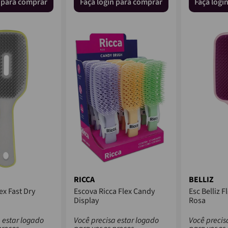
n para comprar
Faça login para comprar
Faça logi
RICCA
BELLIZ
lex Fast Dry
Escova Ricca Flex Candy
Esc Belliz 
Display
Rosa
 estar logado
Você precisa estar logado
Você precis