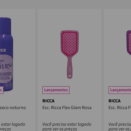
s
Lançamentos
Lançament
RICCA
RICCA
seco noturno
Esc. Ricca Flex Glam Rosa
Esc. Ricca 
L
 estar logado
Você precisa estar logado
Você precis
preços
para ver os preços
para ver os