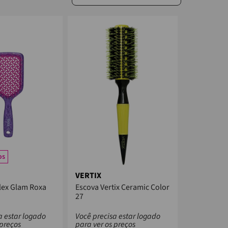
os
VERTIX
Flex Glam Roxa
Escova Vertix Ceramic Color
27
a estar logado
Você precisa estar logado
 preços
para ver os preços