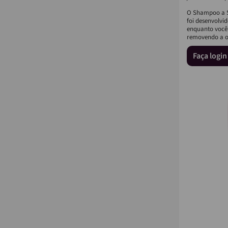
O Shampoo a S
foi desenvolvi
enquanto você
removendo a o
revitalizando o 
Faça logi