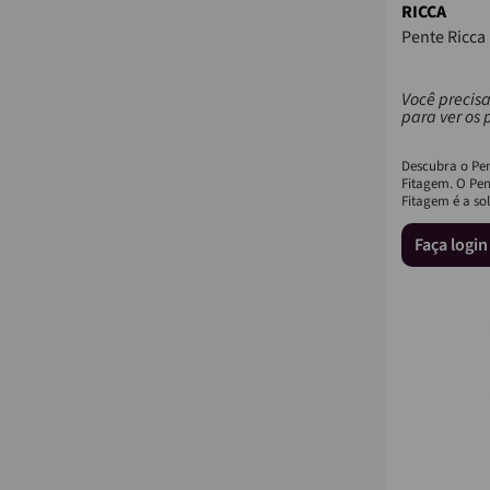
RICCA
Pente Ricca
Você precisa
para ver os 
Descubra o Pen
Fitagem. O Pen
Fitagem é a so
que seus clien
Faça logi