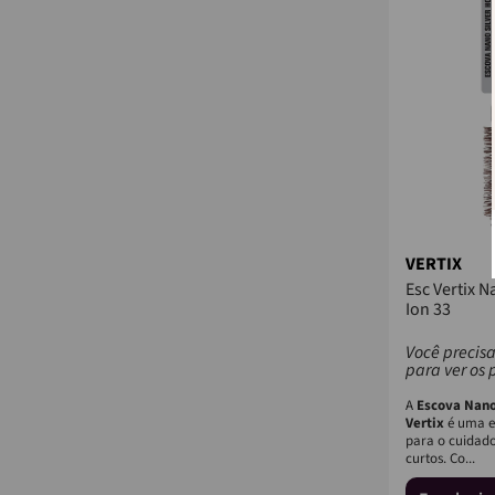
VERTIX
Esc Vertix N
Ion 33
Você precisa
para ver os 
A
Escova Nano
Vertix
é uma es
para o cuidado
curtos. Co...