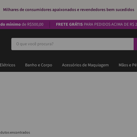
Milhares de consumidores apaixonados e revendedores bem sucedidos
ido mínimo
de R$500,00
FRETE GRÁTIS
PARA PEDIDOS ACIMA DE R$ 2
O que você procura?
Elétricos
Banho e Corpo
Acessórios de Maquiagem
Mãos e Pé