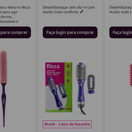
Desembaraçar sem dor e com
Desembaraça
eco Noturno Ricca
muito mais conforto 💕
muito mais c
do para agir
 dorme,
leosidade e
...
n para comprar
Faça login para comprar
Faça logi
Lançamentos
Bivolt - 1 Ano de Garantia