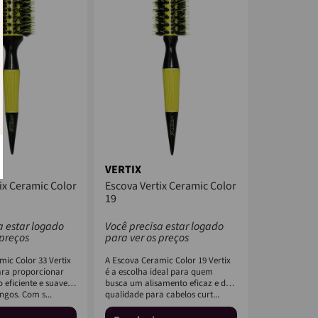
VERTIX
ix Ceramic Color
Escova Vertix Ceramic Color
19
a estar logado
Você precisa estar logado
 preços
para ver os preços
ic Color 33 Vertix
A Escova Ceramic Color 19 Vertix
ara proporcionar
é a escolha ideal para quem
 eficiente e suave
busca um alisamento eficaz e de
ngos. Com s...
qualidade para cabelos curt...