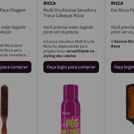
RICCA
RICCA
 Para Fitagem
Multi Dry Escova Secadora
Esc Ricca Fl
Troca Cabeças Ricca
 estar logado
Você precisa estar logado
Você precis
preços
para ver os preços
para ver os
A
Escova Ricc
A Escova Secadora Multi Dry da
te Ricca para
Rosa
Ricca foi desenvolvida para
te Ricca para
proporcionar
versatilidade no
lução inovadora
styling dos cabelos
tes procuram para...
n para comprar
Faça login para comprar
Faça logi