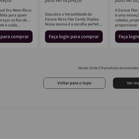
preços
para ver os preços
para ver os
Fast Dry Neon Ricca
A Escova Flex 
Descubra a Versatilidade da
rfeita para quem
é uma inovaç
Escova Ricca Flex Candy Display.
açar os fios de
cabelos, proj
Nossa escova é a escolha perfeita
te e cuida...
proporcionar 
para quem busca uma so...
...
n para comprar
Faça login para comprar
Faça logi
20 de 274
Voltar para o topo