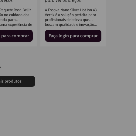
 preços
para ver os preços
Raquete Rosa Belliz
A Escova Nano Silver Hot Ion 43
ão no cuidado dos
Vertix é a solução perfeita para
etada para
profissionais de beleza que
uma experiência de
buscam qualidade e inovação...
n para comprar
Faça login para comprar