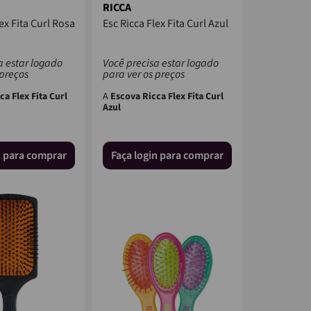
RICCA
ex Fita Curl Rosa
Esc Ricca Flex Fita Curl Azul
a estar logado
Você precisa estar logado
 preços
para ver os preços
a Flex Fita Curl
A
Escova Ricca Flex Fita Curl
Azul
n para comprar
Faça login para comprar