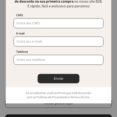
RICCA
RICCA
de desconto na sua primeira compra
no nosso site B2B.
Multi Dry Escova Secadora
Esc. Ricca Flex Glam Rosa
É rápido, fácil e exclusivo para parceiros!
Troca Cabeças Ricca
CNPJ
E-mail
Telefone
Lançamentos
Bivolt - 1 Ano de Garantia
RICCA
VERTIX
Esc. Ricca Flex Glam Roxa
Secador De Cabelo Vertix
Enviar
Áton Bivolt
Ao se cadastrar, você confirma que está de acordo
com as Políticas de Privacidade e Termos de Uso.
Voltar para o topo