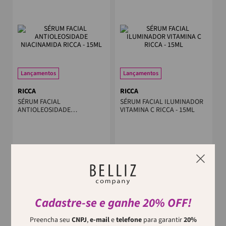
Lançamentos
Lançamentos
RICCA
RICCA
SÉRUM FACIAL
SÉRUM FACIAL ILUMINADOR
ANTIOLEOSIDADE
VITAMINA C RICCA - 15ML
NIACINAMIDA RICCA - 15ML
Cadastre-se e ganhe 20% OFF!
Lançamentos
Bivolt - 1 Ano de Garantia
Lançamentos
Preencha seu
CNPJ
,
e-mail
e
telefone
para garantir
20%