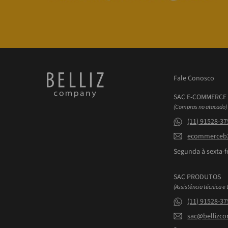
Fale Conosco
SAC E-COMMERCE
(Compras no atacado)
(11) 91528-3
ecommerceb2
Segunda à sexta-fe
SAC PRODUTOS
(Assistência técnica e 
(11) 91528-3
sac@bellizc