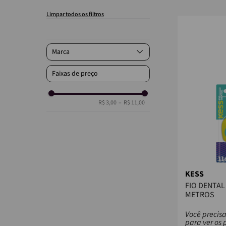
Marca
Kess
Faixas de preço
R$ 3,00
–
R$ 11,00
KESS
FIO DENTAL
METROS
Você precisa
para ver os 