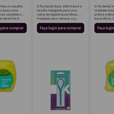
 Kess é a escolha
O Fio Dental Basic 100m Kess é a
O Fio Dental I
em busca uma
escolha inteligente para uma
Unidades Kess
mais completa e
rotina de higiene bucal eficaz.
prática e efic
io dental foi d...
Projetado para remover a p...
bucal diária. 
n para comprar
Faça login para comprar
Faça logi