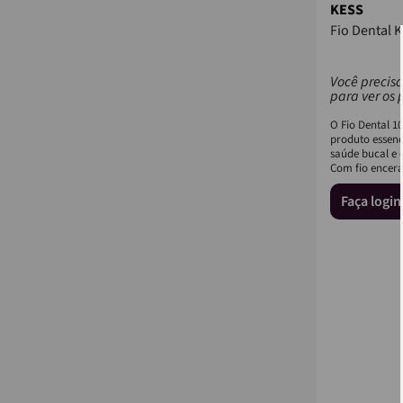
KESS
Fio Dental 
Você precisa
para ver os 
O Fio Dental 1
produto essenc
saúde bucal e o
Com fio encera
Faça logi