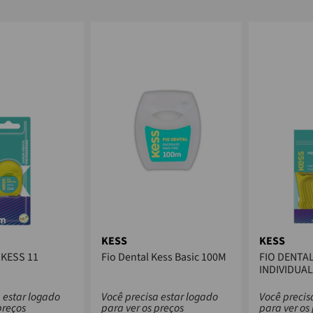
KESS
KESS
 KESS 11
Fio Dental Kess Basic 100M
FIO DENTA
INDIVIDUAL
UNIDADES
 estar logado
Você precisa estar logado
Você precis
preços
para ver os preços
para ver os