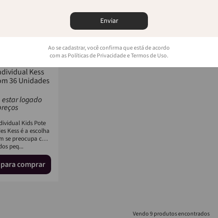
Enviar
Ao se cadastrar, você confirma que está de acordo
com as Políticas de Privacidade e Termos de Uso.
ndividual Kess
om 36 Unidades
 estar logado
preços
dividual Kids Pote
s Kess é a escolha
em se preocupa com
os peq...
n para comprar
9