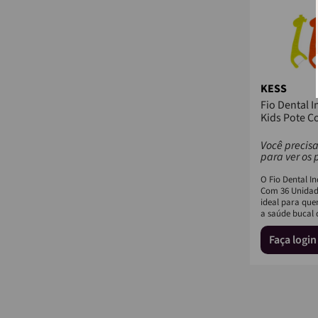
KESS
Fio Dental I
Kids Pote C
Você precisa
para ver os 
O Fio Dental In
Com 36 Unidade
ideal para qu
a saúde bucal d
Faça logi