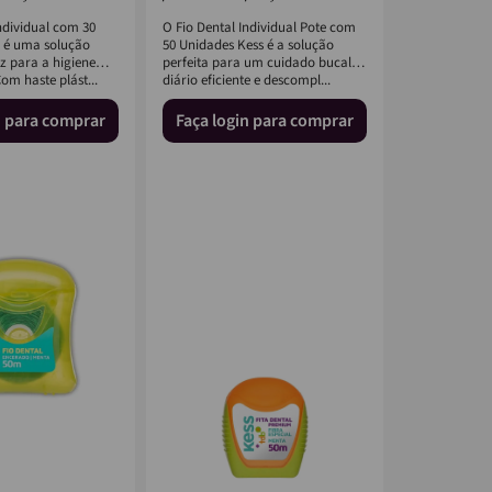
ndividual com 30
O Fio Dental Individual Pote com
 é uma solução
50 Unidades Kess é a solução
az para a higiene
perfeita para um cuidado bucal
Com haste plást...
diário eficiente e descompl...
n para comprar
Faça login para comprar