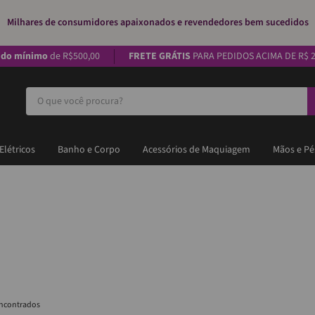
Milhares de consumidores apaixonados e revendedores bem sucedidos
ido mínimo
de R$500,00
FRETE GRÁTIS
PARA PEDIDOS ACIMA DE R$ 2
O que você procura?
Elétricos
Banho e Corpo
Acessórios de Maquiagem
Mãos e Pé