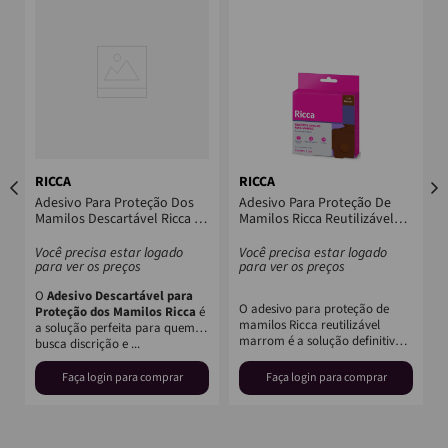
RICCA
RICCA
Adesivo Para Proteção Dos
Adesivo Para Proteção De
Mamilos Descartável Ricca 3
Mamilos Ricca Reutilizável
Pares
Marrom
Você precisa estar logado
Você precisa estar logado
para ver os preços
para ver os preços
O
Adesivo Descartável para
O adesivo para proteção de
Proteção dos Mamilos Ricca
é
o
mamilos Ricca reutilizável
a solução perfeita para quem
marrom é a solução definitiva
busca discrição e ...
para quem deseja usar roupas
just...
Faça login para comprar
Faça login para comprar