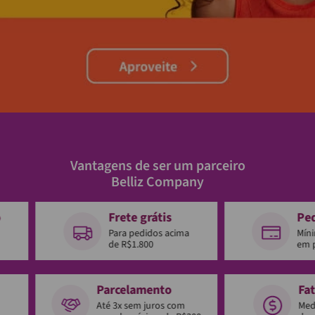
Vantagens de ser um parceiro
Belliz Company
o
Frete grátis
Pe
Para pedidos acima
Mín
de R$1.800
em 
Parcelamento
Fa
Até 3x sem juros com
Med