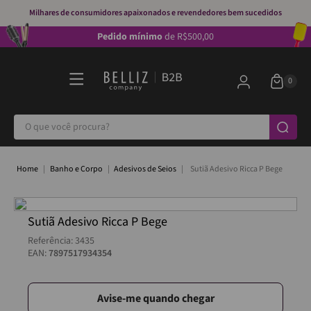
Milhares de consumidores apaixonados e revendedores bem sucedidos
Pedido mínimo
de R$500,00
O que você procura?
Banho e Corpo
Adesivos de Seios
Sutiã Adesivo Ricca P Bege
Sutiã Adesivo Ricca P Bege
Referência
:
3435
EAN:
7897517934354
Avise-me quando chegar