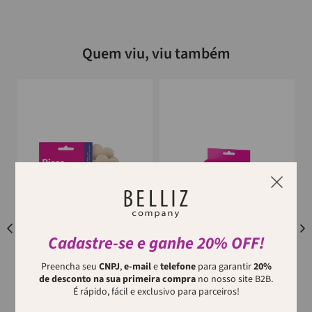
Quem viu, viu também
RICCA
RICCA
Cadastre-se e ganhe 20% OFF!
Adesivo Para Proteção Dos
Adesivo Para Proteção De
Mamilos Descartável Ricca 3
Mamilos Ricca Reutilizável
Pares
Marrom
Preencha seu
CNPJ
,
e-mail
e
telefone
para garantir
20%
Você precisa estar logado
Você precisa estar logado
de desconto na sua primeira compra
no nosso site B2B.
para ver os preços
para ver os preços
É rápido, fácil e exclusivo para parceiros!
O
Adesivo Descartável para