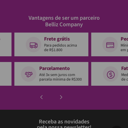
Vantagens de ser um parceiro
Belliz Company
o
Frete grátis
Pe
Para pedidos acima
Mín
de R$1.800
em 
Parcelamento
Fa
Até 3x sem juros com
Med
parcela mínima de R$300
de 
Receba as novidades
pela nossa newsletter!