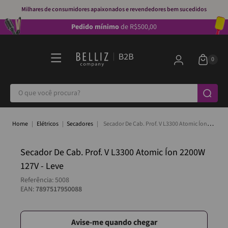
Milhares de consumidores apaixonados e revendedores bem sucedidos
Pedido mínimo
de R$500,00
O que você procura?
Elétricos
Secadores
Secador De Cab. Prof. V L3300 Atomic Íon
2200W 127V - Leve
Secador De Cab. Prof. V L3300 Atomic Íon 2200W
127V - Leve
Referência
:
5008
EAN:
7897517950088
Avise-me quando chegar