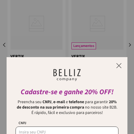
Lançamentos
VERTIX
VERTIX
Secador De Cabelo
Secador De Cabelo
Profissional Allure Vertix
Profissional Allure Vertix
2200W/220V
2200W/127V
O Secador de Cabelo
O Secador de Cabelo
Profissional Allure Vertix 2200W
Profissional Allure Vertix 2200W
foi desenvolvido para oferecer
foi desenvolvido para oferecer
alta performance e eficiência
alta performance e eficiência
Cadastre-se e ganhe 20% OFF!
na sec...
na sec...
Preencha seu
CNPJ
,
e-mail
e
telefone
para garantir
20%
de desconto na sua primeira compra
no nosso site B2B.
É rápido, fácil e exclusivo para parceiros!
CNPJ
Quem viu, viu também