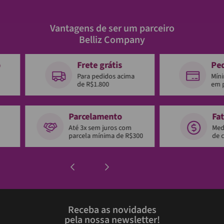
Vantagens de ser um parceiro
Belliz Company
o
Frete grátis
Pe
Para pedidos acima
Mín
de R$1.800
em 
Parcelamento
Fa
Até 3x sem juros com
Med
parcela mínima de R$300
de 
Receba as novidades
pela nossa newsletter!