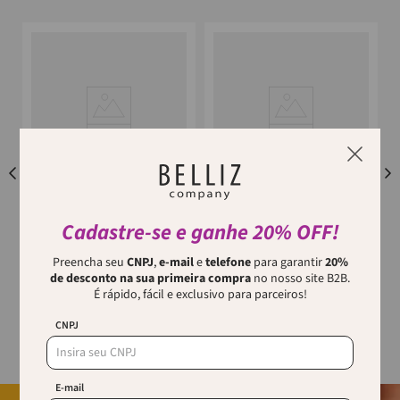
RICCA
RICCA
Cadastre-se e ganhe 20% OFF!
Necessaire Neon Com Alça
NECESSAIRE NEON PEQUENA
Ricca
RICCA
Seja para o dia a dia ou para
Pequena no tamanho,
Preencha seu
CNPJ
,
e-mail
e
telefone
para garantir
20%
aquela viagem especial, a
gigante na praticidade! A
de desconto na sua primeira compra
no nosso site B2B.
Necessa...
É rápido, fácil e exclusivo para parceiros!
CNPJ
E-mail