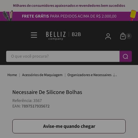
Milhares de consumidores apaixonados e revendedores bem sucedidos
FRETE GRÁTIS
PARA PEDIDOS ACIMA DE R$ 2.000,00
O que você procura?
Acessórios de Maquiagem
Organizadores e Necessaires
Necessaire De Silicone Bolhas
Necessaire De Silicone Bolhas
Referência
:
3567
EAN:
7897517935672
Avise-me quando chegar