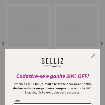
VERTIX
VERTIX
Modelador De Cachos Glam
Modelador De Cachos Glam
Edition 32Mm Vertix
Edition 25Mm Vertix
P
O modelador de cachos da
O modelador de cachos da
linha Glam Edition 32mm
linha Glam Edition 25mm
possui controle de
possui controle de
Cadastre-se e ganhe 20% OFF!
temperatura com 3 varia...
temperatura com 3 varia...
Preencha seu
CNPJ
,
e-mail
e
telefone
para garantir
20%
p
de desconto na sua primeira compra
no nosso site B2B.
É rápido, fácil e exclusivo para parceiros!
CNPJ