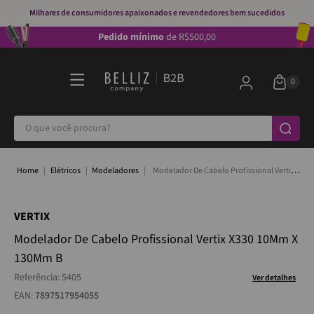
Milhares de consumidores apaixonados e revendedores bem sucedidos
Pedido mínimo
de R$500,00
O que você procura?
Elétricos
Modeladores
Modelador De Cabelo Profissional Vertix
X330 10Mm X 130Mm B
VERTIX
Modelador De Cabelo Profissional Vertix X330 10Mm X
130Mm B
Referência
:
5405
Ver detalhes
EAN:
7897517954055