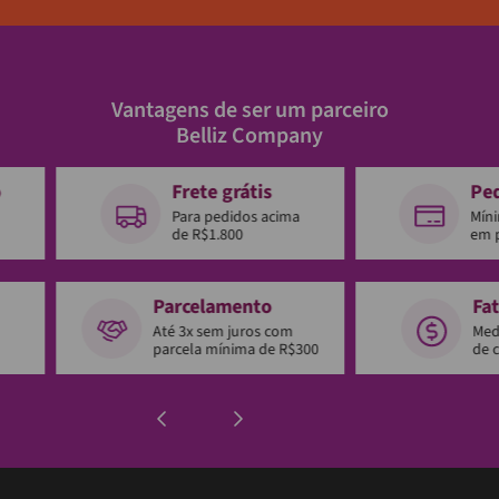
Vantagens de ser um parceiro
Belliz Company
o
Frete grátis
Pe
Para pedidos acima
Mín
de R$1.800
em 
Parcelamento
Fa
Até 3x sem juros com
Med
parcela mínima de R$300
de 