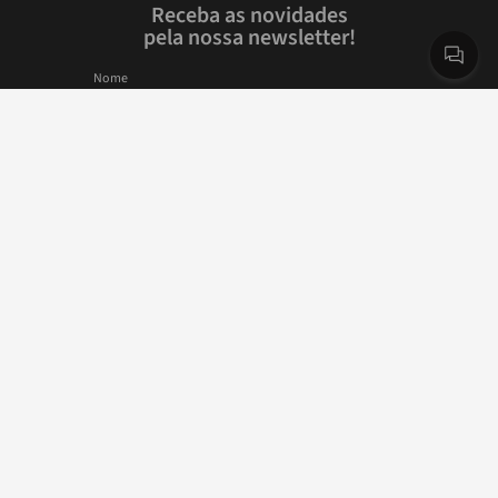
Receba as novidades
pela nossa newsletter!
Nome
E-mail
Cadastrar
Ao se cadastrar, você confirma que está de acordo com as
Políticas de Privacidade e Termos de Uso.
INSTITUCIONAL