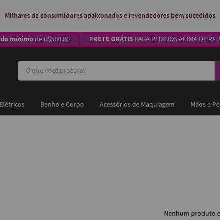
Milhares de consumidores apaixonados e revendedores bem sucedidos
ido mínimo
de R$500,00
FRETE GRÁTIS
PARA PEDIDOS ACIMA DE R$ 2
O que você procura?
Elétricos
Banho e Corpo
Acessórios de Maquiagem
Mãos e Pé
Nenhum produto e