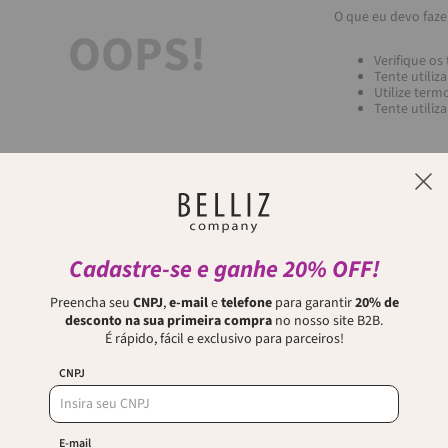
O que eu devo faze
OOPS!
Verifique os
Tente utiliz
Utilize term
Tente utiliz
Cadastre-se e ganhe 20% OFF!
Voltar para o topo
Preencha seu
CNPJ
,
e-mail
e
telefone
para garantir
20% de
desconto na sua primeira compra
no nosso site B2B.
É rápido, fácil e exclusivo para parceiros!
CNPJ
E-mail