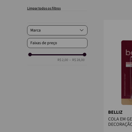
Marca
Ricca
Faixas de preço
Belliz
R$ 2,00
–
R$ 28,00
BELLIZ
COLA EM GE
DECORAÇÃO