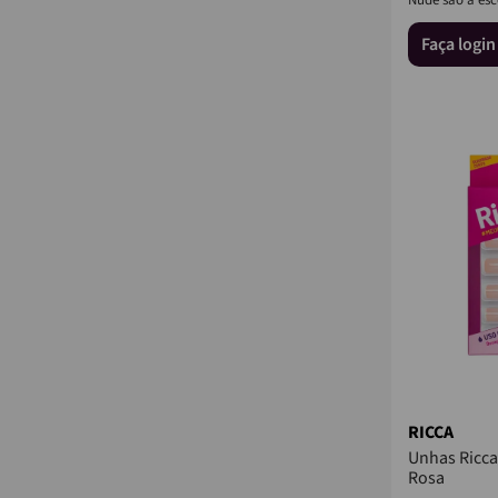
quem busca ele
Faça logi
RICCA
Unhas Ricca
Rosa