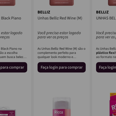
BELLIZ
BELLIZ
z Black Piano
Unhas Belliz Red Wine (M)
UNHAS BEL
 estar logado
Você precisa estar logado
Você precis
preços
para ver os preços
para ver os
z Black Piano na
As Unhas Belliz Red Wine (M) são o
As Unhas Belli
ão a escolha
complemento perfeito para
plástico flexí
quem busca beleza
qualquer look moderno e
ao formato na
Feitas em
sofisticado. Feitas de plástico ...
enquanto ofer.
n para comprar
Faça login para comprar
Faça logi