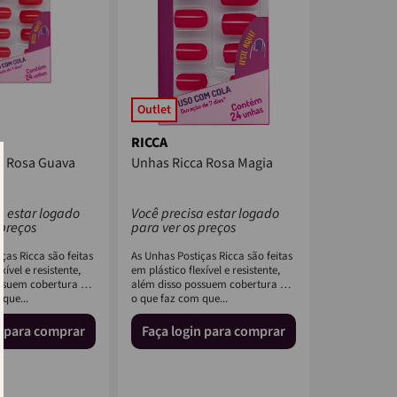
Outlet
RICCA
a Rosa Guava
Unhas Ricca Rosa Magia
a estar logado
Você precisa estar logado
 preços
para ver os preços
ças Ricca são feitas
As Unhas Postiças Ricca são feitas
xível e resistente,
em plástico flexível e resistente,
ssuem cobertura UV,
além disso possuem cobertura UV,
que...
o que faz com que...
n para comprar
Faça login para comprar