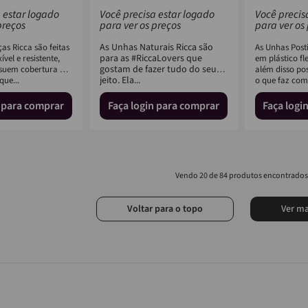
 estar logado
Você precisa estar logado
Você precis
preços
para ver os preços
para ver os
As Unhas Naturais Ricca são
as Ricca são feitas
As Unhas Posti
para as #RiccaLovers que
ível e resistente,
em plástico fle
gostam de fazer tudo do seu
suem cobertura UV,
além disso po
jeito. Ela...
que...
o que faz com 
n para comprar
Faça login para comprar
Faça logi
20 de 84
Voltar para o topo