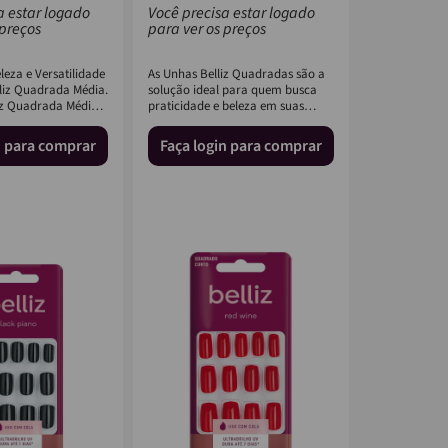
a estar logado
Você precisa estar logado
 preços
para ver os preços
eza e Versatilidade
As Unhas Belliz Quadradas são a
liz Quadrada Média.
solução ideal para quem busca
iz Quadrada Média
praticidade e beleza em suas
deal...
mãos. Feitas a partir de
n para comprar
Faça login para comprar