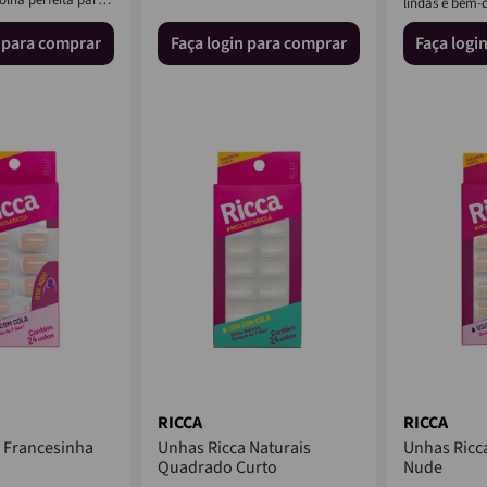
lindas e bem-c
gância...
n para comprar
Faça login para comprar
Faça logi
RICCA
RICCA
 Francesinha
Unhas Ricca Naturais
Unhas Ricc
Quadrado Curto
Nude