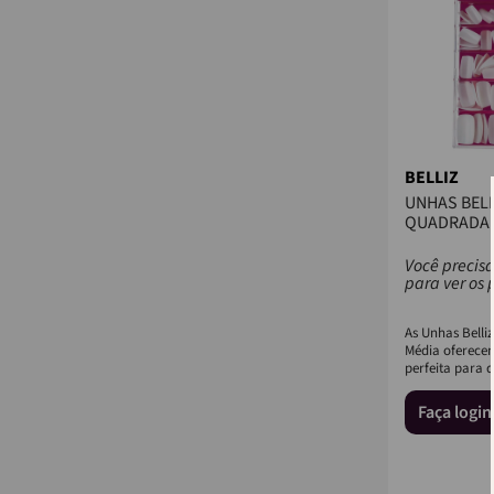
BELLIZ
UNHAS BELL
QUADRADA 
UNIDADES
Você precisa
para ver os 
As Unhas Belli
Média oferece
perfeita para 
praticidade se
estilo. ...
Faça logi