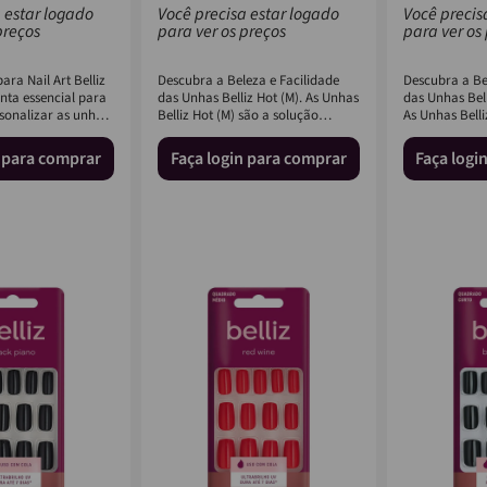
 estar logado
Você precisa estar logado
Você precis
preços
para ver os preços
para ver os
ara Nail Art Belliz
Descubra a Beleza e Facilidade
Descubra a Bel
ta essencial para
das Unhas Belliz Hot (M). As Unhas
das Unhas Bel
onalizar as unhas
Belliz Hot (M) são a solução
As Unhas Bell
 como
perfeita para quem bus...
são a escolha i
n para comprar
Faça login para comprar
Faça logi