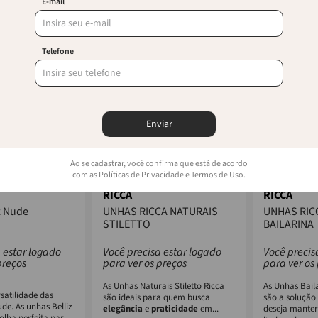
E-mail
Telefone
Enviar
Ao se cadastrar, você confirma que está de acordo
com as Políticas de Privacidade e Termos de Uso.
RICCA
RICCA
z Nude
UNHAS RICCA NATURAIS
UNHAS RIC
STILETTO
BAILARINA
 estar logado
Você precisa estar logado
Você precis
preços
para ver os preços
para ver os
As Unhas Naturais Stiletto Ricca
As Unhas Bail
satilidade das
são ideais para quem busca
são a solução
de. As unhas Belliz
elegância
e
praticidade
em...
deseja mante
olha perfeita para