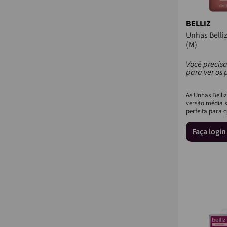
BELLIZ
Unhas Belli
(M)
Você precisa
para ver os 
As Unhas Belli
versão média s
perfeita para 
e praticidade. 
Faça logi