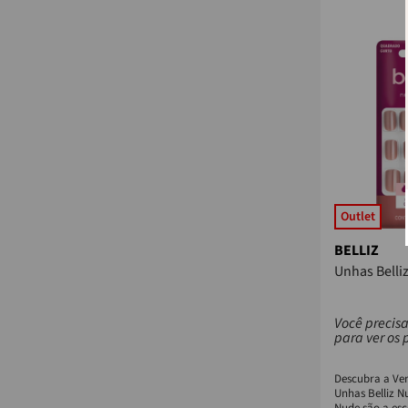
Outlet
BELLIZ
Unhas Belli
Você precisa
para ver os 
Descubra a Ver
Unhas Belliz Nu
Nude são a esc