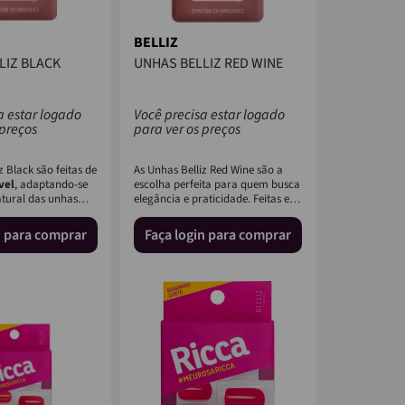
BELLIZ
LIZ BLACK
UNHAS BELLIZ RED WINE
a estar logado
Você precisa estar logado
 preços
para ver os preços
z Black são feitas de
As Unhas Belliz Red Wine são a
vel
, adaptando-se
escolha perfeita para quem busca
tural das unhas
elegância e praticidade. Feitas em
..
plástico de alta q...
n para comprar
Faça login para comprar