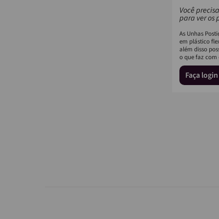
Você precisa
para ver os 
As Unhas Postiç
em plástico flex
além disso pos
o que faz com 
Faça logi