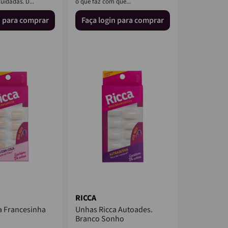
uidadas. D...
o que faz com que...
n para comprar
Faça login para comprar
RICCA
a Francesinha
Unhas Ricca Autoades.
Branco Sonho