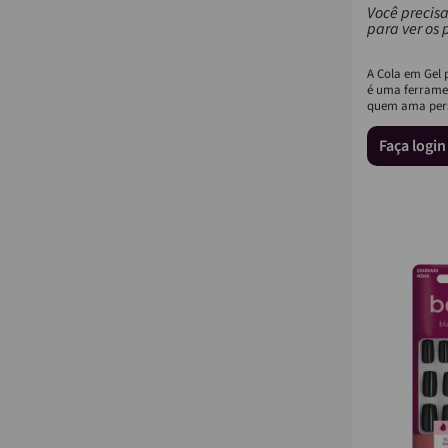
Você precisa
para ver os 
A Cola em Gel p
é uma ferramen
quem ama pers
com adereços
Faça logi