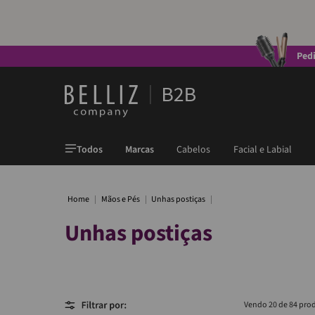
Ped
Todos
Marcas
Cabelos
Facial e Labial
Mãos e Pés
Unhas postiças
Unhas postiças
20 de 84