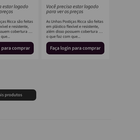
a estar logado
Você precisa estar logado
 preços
para ver os preços
ças Ricca são feitas
As Unhas Postiças Ricca são feitas
xível e resistente,
em plástico flexível e resistente,
ssuem cobertura UV,
além disso possuem cobertura UV,
que...
o que faz com que...
n para comprar
Faça login para comprar