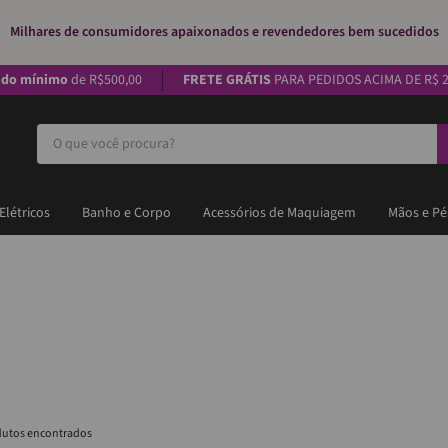
Milhares de consumidores apaixonados e revendedores bem sucedidos
ido mínimo
de R$500,00
FRETE GRÁTIS
PARA PEDIDOS ACIMA DE R$ 2
O que você procura?
Elétricos
Banho e Corpo
Acessórios de Maquiagem
Mãos e Pé