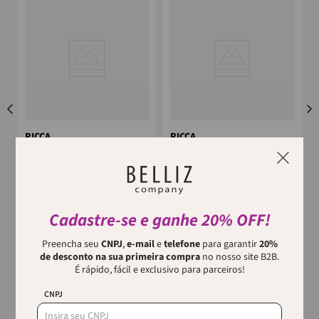
RICCA
RICCA
Creme Desodorante
CANETA PARA NUTRIÇÃO DE
Hidratante Mãos Fps15 Fresh
CUTÍCULAS RICCA
Floral Ricca
e
A Caneta para Nutrição de
Experimente o Toque
Cutículas Ricca é a escolha ideal
Refrescante da Natureza nas
para quem busca um cuidado
Suas Mãos. Descubra a
especial para unhas e cutículas.
Cadastre-se e ganhe 20% OFF!
experiência de um cuidado
...
diário superior com o...
Preencha seu
CNPJ
,
e-mail
e
telefone
para garantir
20%
de desconto na sua primeira compra
no nosso site B2B.
É rápido, fácil e exclusivo para parceiros!
CNPJ
Quem viu, viu também