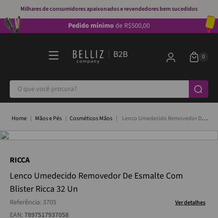
Milhares de consumidores apaixonados e revendedores bem sucedidos
Pedido mínimo
de R$500,00
O que você procura?
Mãos e Pés
Cosméticos Mãos
Lenco Umedecido Removedor De
Esmalte Com Blister Ricca 32 Un
RICCA
Lenco Umedecido Removedor De Esmalte Com
Blister Ricca 32 Un
Referência
:
3705
Ver detalhes
EAN:
7897517937058