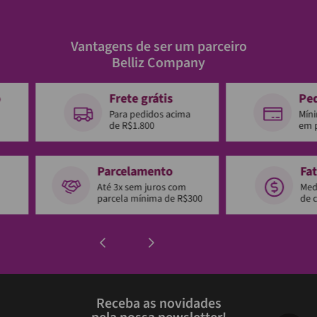
Vantagens de ser um parceiro
Belliz Company
o
Frete grátis
Pe
Para pedidos acima
Mín
de R$1.800
em 
Parcelamento
Fa
Até 3x sem juros com
Med
parcela mínima de R$300
de 
Receba as novidades