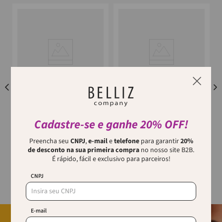
ENOX
RICCA
Duo De Cortadores De Unha
CANETA PARA NUTRIÇÃO DE
Cadastre-se e ganhe 20% OFF!
Enox
CUTÍCULAS RICCA DISPLAY
Caixa de caneta de cutículas,
Preencha seu
CNPJ
,
e-mail
e
telefone
para garantir
20%
Descubra o Duo de Cortadores
m
linha de cuidado com as mãos.
de desconto na sua primeira compra
no nosso site B2B.
de Unha ENOX, desenhados
para proporcionar o melhor
É rápido, fácil e exclusivo para parceiros!
Óleo de amendoas+oleo de
cuidado para suas unhas em
jojoba e esqualano.
casa ou n...
CNPJ
E-mail