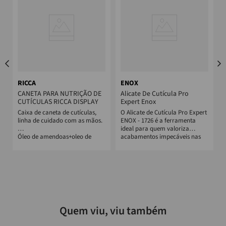
RICCA
ENOX
CANETA PARA NUTRIÇÃO DE
Alicate De Cutícula Pro
CUTÍCULAS RICCA DISPLAY
Expert Enox
Caixa de caneta de cutículas,
O Alicate de Cutícula Pro Expert
linha de cuidado com as mãos.
ENOX - 1726 é a ferramenta
ideal para quem valoriza
Óleo de amendoas+oleo de
acabamentos impecáveis nas
jojoba e esqualano.
unhas. C...
Quem viu, viu também