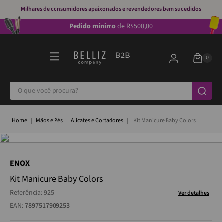
Milhares de consumidores apaixonados e revendedores bem sucedidos
Pedido mínimo
de R$500,00
O que você procura?
Mãos e Pés
Alicates e Cortadores
Kit Manicure Baby Colors
ENOX
Kit Manicure Baby Colors
Referência
:
925
Ver detalhes
EAN:
7897517909253