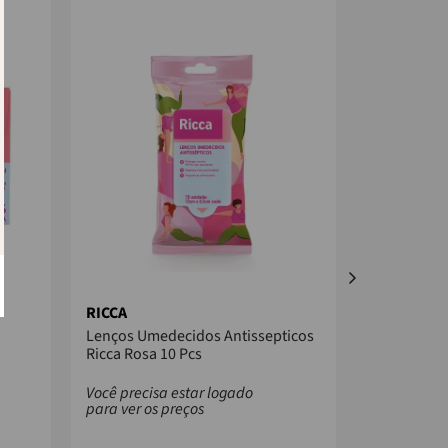
RICCA
ENOX
Lenços Umedecidos Antissepticos
APARELHO 
Ricca Rosa 10 Pcs
RECARREGÁ
Você precisa estar logado
Você precis
para ver os preços
para ver os
Aparelho de d