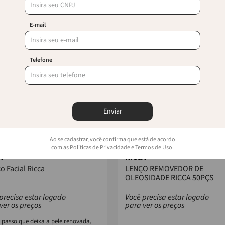
E-mail
Telefone
Enviar
Ao se cadastrar, você confirma que está de acordo
com as Políticas de Privacidade e Termos de Uso.
A
RICCA
o Facial Ricca
LENÇO REMOVEDOR DE
OLEOSIDADE RICCA 50PÇS
precisa estar logado
Você precisa estar logado
ver os preços
para ver os preços
 passo que deixa a pele renovada,