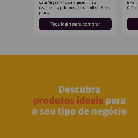
ca é a escolha
solução perfeita para quem busca
fresqu
ticidade e
revitalizar a pele ao redor dos olhos. Este
O Tôni
za. Ap...
prod...
omprar
Faça login para comprar