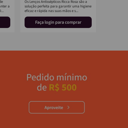
de
Os Lenços Antissépticos Ricca Rosa são a
lâminas, tama
anter a
solução perfeita para garantir uma higiene
Possui fita lu
...
eficaz e rápida nas suas mãos e s...
E, cabe...
Faça login para comprar
Faça 