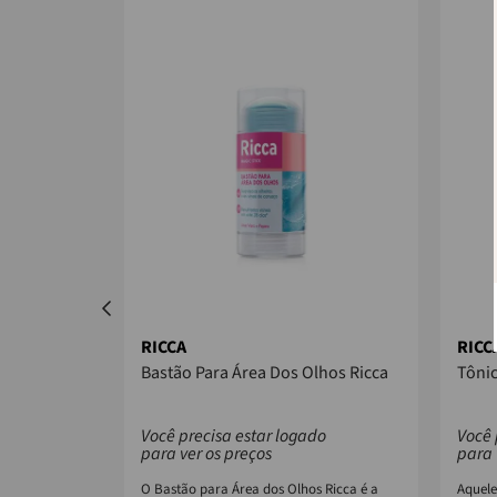
RICCA
RICC
Ricca
Bastão Para Área Dos Olhos Ricca
Tônic
do
Você precisa estar logado
Você 
para ver os preços
para 
O Bastão para Área dos Olhos Ricca é a
Aquele