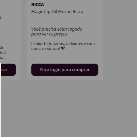
RICCA
RICCA
Magic Lip Oil Moran Ricca
Lenços Um
n
Antisseptic
o
Você precisa estar logado
Você precis
para ver os preços
para ver os
Lábios hidratados, radiantes e com
são
Os Lenços Anti
uma cor só sua! 💖
to é
categoria Faci
ma
higiene ideal 
superfícies...
prar
Faça login para comprar
Faça l