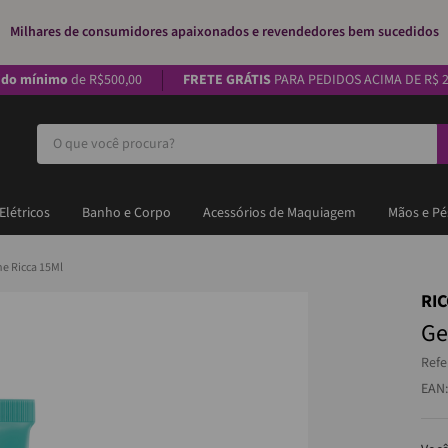
Milhares de consumidores apaixonados e revendedores bem sucedidos
ido mínimo
de R$500,00
FRETE GRÁTIS
PARA PEDIDOS ACIMA DE R$ 2
O que você procura?
Elétricos
Banho e Corpo
Acessórios de Maquiagem
Mãos e Pé
Gel Secativo Para Acne Ricca 15Ml
RI
Ge
Refe
EAN