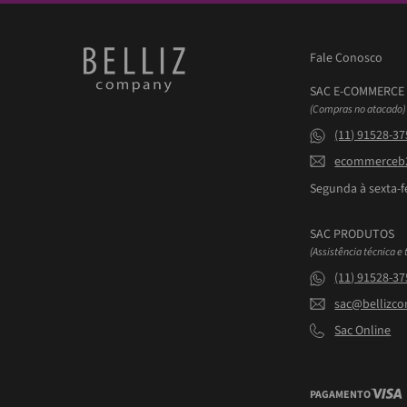
Fale Conosco
SAC E-COMMERCE
(Compras no atacado)
(11) 91528-3
ecommerceb2
Segunda à sexta-fe
SAC PRODUTOS
(Assistência técnica e 
(11) 91528-3
sac@bellizc
Sac Online
PAGAMENTO