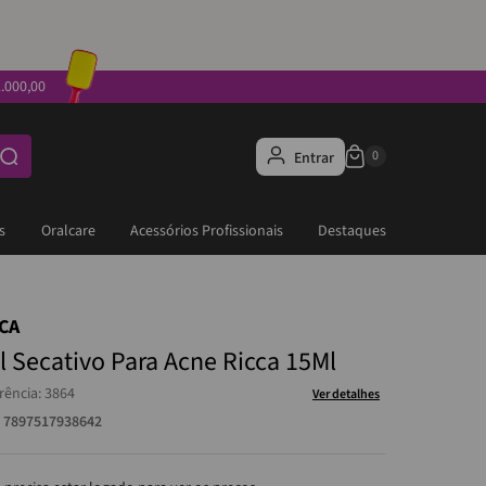
.000,00
Entrar
s
Oralcare
Acessórios Profissionais
Destaques
CCA
l Secativo Para Acne Ricca 15Ml
rência
:
3864
Ver detalhes
:
7897517938642