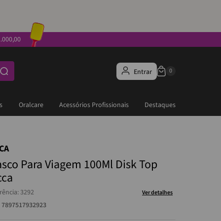
.000,00
Entrar
s
Oralcare
Acessórios Profissionais
Destaques
CCA
asco Para Viagem 100Ml Disk Top
cca
rência
:
3292
Ver detalhes
:
7897517932923