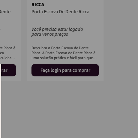
RICCA
RICCA
Dente
Porta Escova De Dente Ricca
Saboneteir
o
Você precisa estar logado
Você precis
para ver os preços
para ver os
e Ricca é
Descubra a Porta Escova de Dente
A Saboneteira
sca
Ricca. A Porta Escova de Dente Ricca é
faltava para t
 cuidar
uma solução prática e fácil para quem
higiene mais 
busca o...
um des...
prar
Faça login para comprar
Faça l