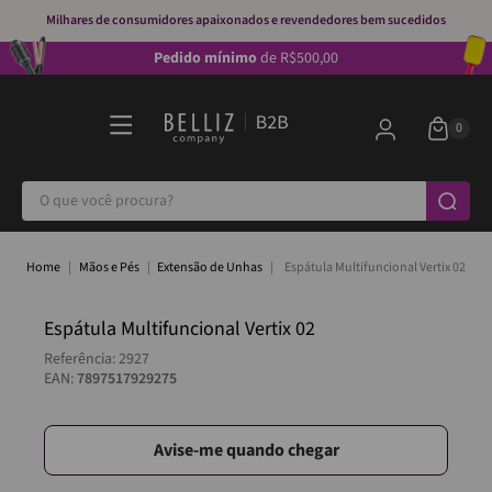
Milhares de consumidores apaixonados e revendedores bem sucedidos
Pedido mínimo
de R$500,00
O que você procura?
Mãos e Pés
Extensão de Unhas
Espátula Multifuncional Vertix 02
Espátula Multifuncional Vertix 02
Referência
:
2927
EAN:
7897517929275
Avise-me quando chegar