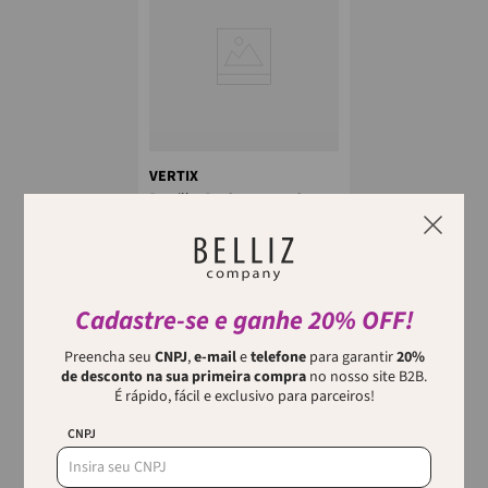
VERTIX
Presilha De Curvatura C
Vertix
A Presilha de Curvatura C Vertix
é indispensável para quem
deseja alcançar a curvatura
perfeita em unhas de gel. Feitas
...
Cadastre-se e ganhe 20% OFF!
Preencha seu
CNPJ
,
e-mail
e
telefone
para garantir
20%
de desconto na sua primeira compra
no nosso site B2B.
É rápido, fácil e exclusivo para parceiros!
CNPJ
Quem viu, viu também