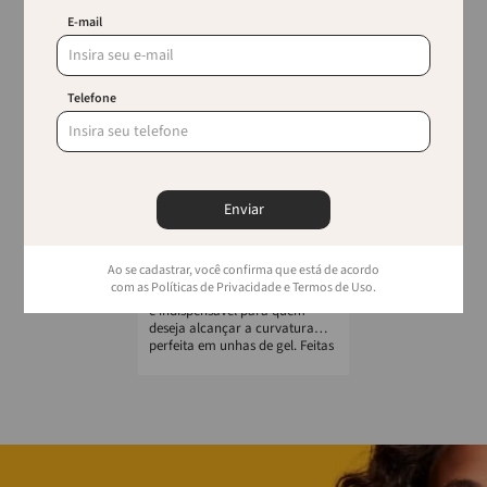
E-mail
Telefone
Enviar
VERTIX
Presilha De Curvatura C
Vertix
Ao se cadastrar, você confirma que está de acordo
com as Políticas de Privacidade e Termos de Uso.
A Presilha de Curvatura C Vertix
é indispensável para quem
deseja alcançar a curvatura
perfeita em unhas de gel. Feitas
...