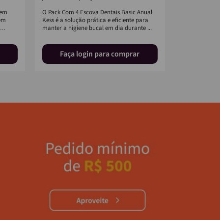
gem
O Pack Com 4 Escova Dentais Basic Anual
A Escova Dent
uem
Kess é a solução prática e eficiente para
Kess é sinôni
manter a higiene bucal em dia durante ...
Com design so
extramac...
Faça login para comprar
Faça 