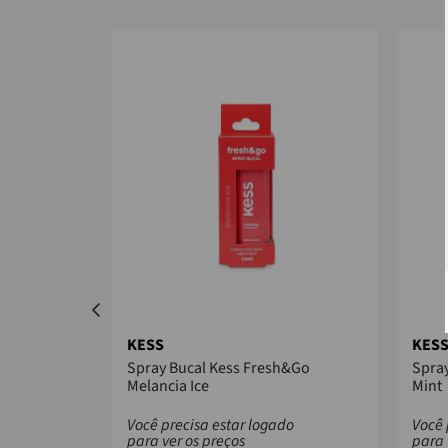
KESS
KES
10K Extra
Spray Bucal Kess Fresh&Go
Spray
Melancia Ice
Mint
do
Você precisa estar logado
Você 
para ver os preços
para 