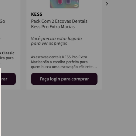
KESS
KESS
&Go
Pack Com 2 Escovas Dentais
Esc. Dental
Kess Pro Extra Macias
Macia
o
Você precisa estar logado
Você precis
para ver os preços
para ver os
 Classic
A Escova Dent
As escovas dentais KESS Pro Extra
ica para
é projetada p
Macias são a escolha perfeita para
.
limpeza eficaz
quem busca uma escovação eficiente e
cuidado d...
suave. Este...
prar
Faça login para comprar
Faça l