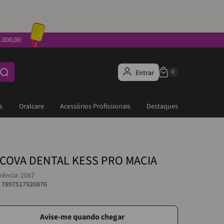
.000,00
Entrar
s
Oralcare
Acessórios Profissionais
Destaques
COVA DENTAL KESS PRO MACIA
rência
:
2087
:
7897517920876
Avise-me quando chegar