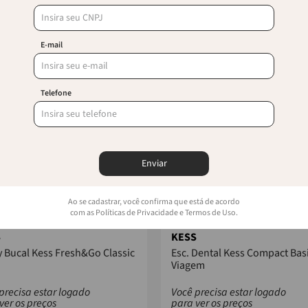
E-mail
Telefone
Enviar
Ao se cadastrar, você confirma que está de acordo
com as Políticas de Privacidade e Termos de Uso.
S
KESS
 Bucal Kess Fresh&Go Classic
Esc. Dental Kess Compact Bas
Viagem
precisa estar logado
Você precisa estar logado
ver os preços
para ver os preços