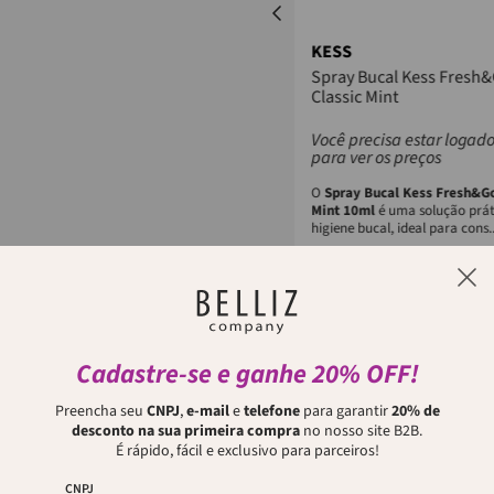
KESS
KESS
ESC DENTES KESS NEO MACIA
Spray Bucal Kess Fresh
Classic Mint
Você precisa estar logado
Você precisa estar logad
para ver os preços
para ver os preços
A Escova Dental Cross Clean Macia Kess
O
Spray Bucal Kess Fresh&Go
é projetada com cerdas cruzadas e
Mint 10ml
é uma solução prát
anguladas de diferentes alturas,
higiene bucal, ideal para cons..
proporcionando...
Faça login para comprar
Faça login para com
Cadastre-se e ganhe 20% OFF!
Preencha seu
CNPJ
,
e-mail
e
telefone
para garantir
20% de
desconto na sua primeira compra
no nosso site B2B.
É rápido, fácil e exclusivo para parceiros!
Quem viu, viu também
CNPJ