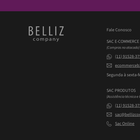
Fale Conosco
SAC E-COMMERCE
(Compras no atacado)
(11) 91528-3
ecommerceb2
Segunda à sexta-fe
SAC PRODUTOS
(Assistência técnica e 
(11) 91528-3
sac@bellizc
Sac Online