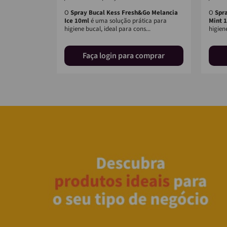
ovação no
O
Spray Bucal Kess Fresh&Go Melancia
O
Spr
a oferecer uma
Ice 10ml
é uma solução prática para
Mint 
da com uma
higiene bucal, ideal para cons...
higiene
omprar
Faça login para comprar