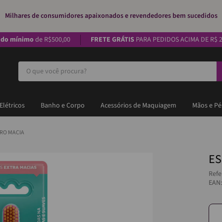
Milhares de consumidores apaixonados e revendedores bem sucedidos
ido mínimo
de R$500,00
FRETE GRÁTIS
PARA PEDIDOS ACIMA DE R$ 2
O que você procura?
Elétricos
Banho e Corpo
Acessórios de Maquiagem
Mãos e Pé
PRO MACIA
ES
Refe
EAN