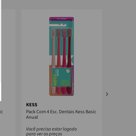
KESS
KESS
ic
Pack Com 4 Esc. Dentais Kess Basic
Esc. Dental
Anual
Macia
Você precisa estar logado
Você precis
para ver os preços
para ver os