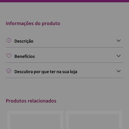
Informações do produto
Descrição
Benefícios
Descubra por que ter na sua loja
Produtos relacionados