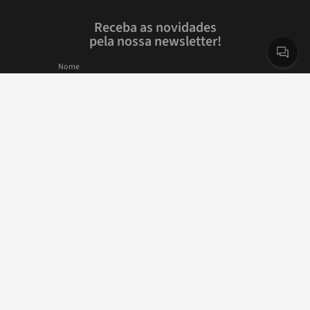
Receba as novidades
pela nossa newsletter!
Nome
E-mail
Cadastrar
Ao se cadastrar, você confirma que está de acordo com as
Políticas de Privacidade e Termos de Uso.