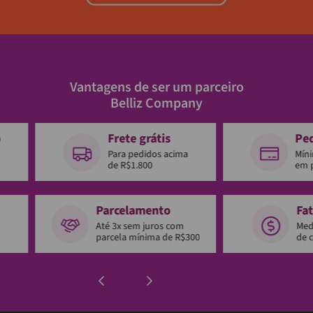
Vantagens de ser um parceiro
Belliz Company
o
Frete grátis
Pe
Para pedidos acima
Mín
de R$1.800
em 
Parcelamento
Fa
Até 3x sem juros com
Med
parcela mínima de R$300
de 