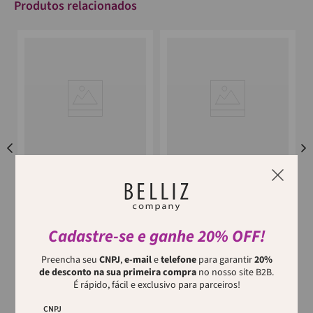
Produtos relacionados
VERTIX
VERTIX
Modelador De Cachos Glam
Modelador De Cachos Glam
Edition 32Mm Vertix
Edition 25Mm Vertix
P
O modelador de cachos da
O modelador de cachos da
linha Glam Edition 32mm
linha Glam Edition 25mm
Cadastre-se e ganhe 20% OFF!
possui controle de
possui controle de
temperatura com 3 varia...
temperatura com 3 varia...
Preencha seu
CNPJ
,
e-mail
e
telefone
para garantir
20%
p
de desconto na sua primeira compra
no nosso site B2B.
É rápido, fácil e exclusivo para parceiros!
CNPJ