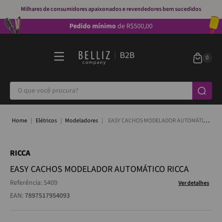
Milhares de consumidores apaixonados e revendedores bem sucedidos
Pedido mínimo
de R$500,00
O que você procura?
Elétricos
Modeladores
EASY CACHOS MODELADOR AUTOMÁTICO
RICCA
RICCA
EASY CACHOS MODELADOR AUTOMÁTICO RICCA
Referência
:
5409
Ver detalhes
EAN:
7897517954093