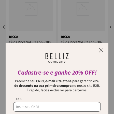
RICCA
RICCA
Cílios Ricca Vol. 02 Lon - 308
Cílios Ricca Vol. 02 Lon - 307
Ricca traz uma linha de Cílios
Ricca traz uma linha de Cílios
postiços com itens essenciais
postiços com itens essenciais
-
pra deixar o seu olhar ainda
pra deixar o seu olhar ainda
m...
m...
Cadastre-se e ganhe 20% OFF!
o
Preencha seu
CNPJ
,
e-mail
e
telefone
para garantir
20%
de desconto na sua primeira compra
no nosso site B2B.
É rápido, fácil e exclusivo para parceiros!
CNPJ
Quem viu, viu também