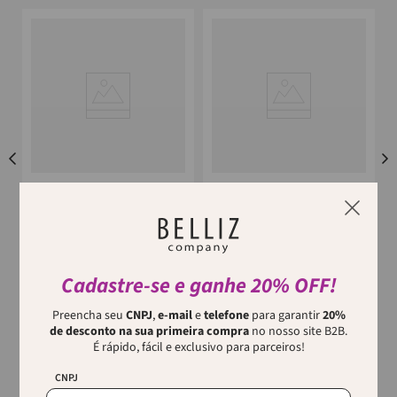
VERTIX
VERTIX
BOBES AUTO-ADERENTE N5
BOBES AUTO-ADERENTE N4
VERTIX
VERTIX
Os Bobes Autoaderentes Nº 5 da
Os Bobes Autoaderentes Nº 4
marca
Vertix
são a solução
Vertix são essenciais para quem
Cadastre-se e ganhe 20% OFF!
ideal para profissionais que
busca praticidade e eficiência
buscam modelagem precis...
ao modelar cabelos. Estes ...
p
Preencha seu
CNPJ
,
e-mail
e
telefone
para garantir
20%
de desconto na sua primeira compra
no nosso site B2B.
É rápido, fácil e exclusivo para parceiros!
CNPJ