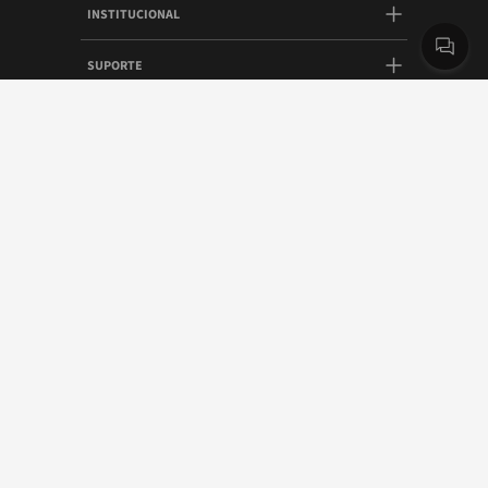
INSTITUCIONAL
SUPORTE
CONTATO
PAGAMENTO
SEGURANÇA
Copyright 2025 | Belliz Company - É proibida a reprodução do conteúdo deste
site em qualquer meio de comunicação, eletrônico ou impresso, sem a
autorização escrita da Belliz Company.