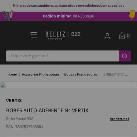
Milhares de consumidores apaixonados e revendedores bem sucedidos
Pedido mínimo
de R$500,00
O que você procura?
Acessórios Profissionais
Bobes e Prendedores
BOBES AUTO-
ADERENTE N4 VERTIX
VERTIX
BOBES AUTO-ADERENTE N4 VERTIX
Referência
:
338
Ver detalhes
EAN:
7897517903381