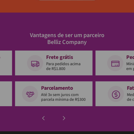
Vantagens de ser um parceiro
Belliz Company
o
Frete grátis
Pe
Para pedidos acima
Mín
de R$1.800
em 
Parcelamento
Fa
Até 3x sem juros com
Med
parcela mínima de R$300
de 