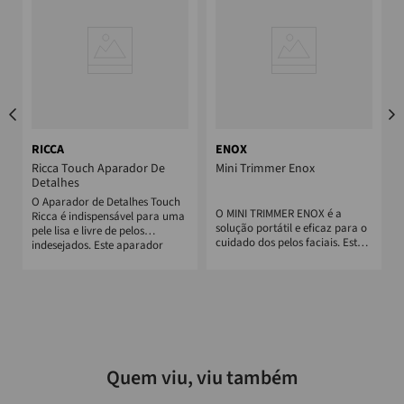
RICCA
ENOX
Ricca Touch Aparador De
Mini Trimmer Enox
Detalhes
O Aparador de Detalhes Touch
O MINI TRIMMER ENOX é a
Ricca é indispensável para uma
solução portátil e eficaz para o
pele lisa e livre de pelos
cuidado dos pelos faciais. Este
indesejados. Este aparador
aparelho elétrico é equipado...
multiu...
p
Quem viu, viu também