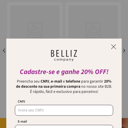
RICCA
ENOX
Ricca Touch Aparador De
Mini Trimmer Enox
Cadastre-se e ganhe 20% OFF!
Detalhes
O Aparador de Detalhes Touch
Preencha seu
CNPJ
,
e-mail
e
telefone
para garantir
20%
O MINI TRIMMER ENOX é a
Ricca é indispensável para uma
de desconto na sua primeira compra
no nosso site B2B.
solução portátil e eficaz para o
pele lisa e livre de pelos
cuidado dos pelos faciais. Este
É rápido, fácil e exclusivo para parceiros!
indesejados. Este aparador
aparelho elétrico é equipado...
multiu...
p
CNPJ
E-mail