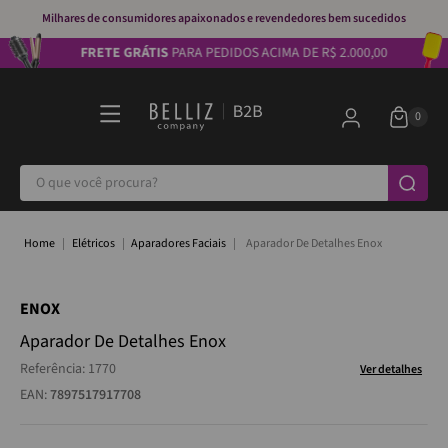
Milhares de consumidores apaixonados e revendedores bem sucedidos
FRETE GRÁTIS
PARA PEDIDOS ACIMA DE R$ 2.000,00
O que você procura?
Elétricos
Aparadores Faciais
Aparador De Detalhes Enox
ENOX
Aparador De Detalhes Enox
Referência
:
1770
Ver detalhes
EAN:
7897517917708