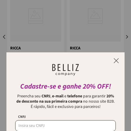
RICCA
RICCA
Kit Viagem Case Com Dois
Porta Escova De Dente Ricca
Frascos Colors Ricca
o
O Kit de Viagem Case com Dois
Descubra a Porta Escova de
Frascos Colors Ricca é a solução
Dente Ricca. A Porta Escova de
ideal para quem não abre mão
Dente Ricca é uma solução
de praticidade e elegânci...
prática e fácil para quem busca
Cadastre-se e ganhe 20% OFF!
o...
Preencha seu
CNPJ
,
e-mail
e
telefone
para garantir
20%
de desconto na sua primeira compra
no nosso site B2B.
É rápido, fácil e exclusivo para parceiros!
CNPJ
Quem viu, viu também