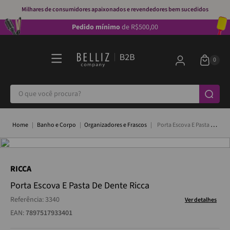
Milhares de consumidores apaixonados e revendedores bem sucedidos
Pedido mínimo
de R$500,00
O que você procura?
Banho e Corpo
Organizadores e Frascos
Porta Escova E Pasta De
Dente Ricca
RICCA
Porta Escova E Pasta De Dente Ricca
Referência
:
3340
Ver detalhes
EAN:
7897517933401