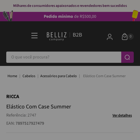
Milhares de consumidores apaixonados e revendedores bem sucedidos
Pedido mínimo
de R$500,00
O que você procura?
Cabelos
Acessórios para Cabelo
Elástico Com Case Summer
RICCA
Elástico Com Case Summer
Referência
:
2747
Ver detalhes
EAN:
7897517927479