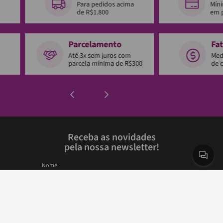
Para pedidos acima
Mín
de R$1.800
em 
Parcelamento
Fa
Até 3x sem juros com
Med
parcela mínima de R$300
de 
Receba as novidades
pela nossa newsletter!
Nome
E-mail