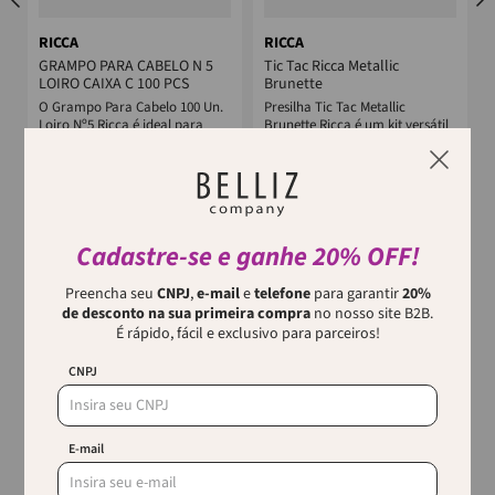
RICCA
RICCA
GRAMPO PARA CABELO N 5
Tic Tac Ricca Metallic
LOIRO CAIXA C 100 PCS
Brunette
O Grampo Para Cabelo 100 Un.
Presilha Tic Tac Metallic
Loiro Nº5 Ricca é ideal para
Brunette Ricca é um kit versátil
quem busca prender os cabelos
composto por 4 prendedores de
claros com eficiência e estilo. ...
cabelo, projetados
especialment...
Cadastre-se e ganhe 20% OFF!
Preencha seu
CNPJ
,
e-mail
e
telefone
para garantir
20%
de desconto na sua primeira compra
no nosso site B2B.
Quem viu, viu também
É rápido, fácil e exclusivo para parceiros!
CNPJ
E-mail