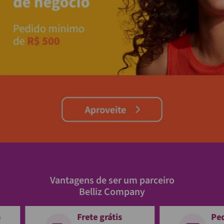
Vantagens de ser um parceiro
Belliz Company
o
Frete grátis
Pe