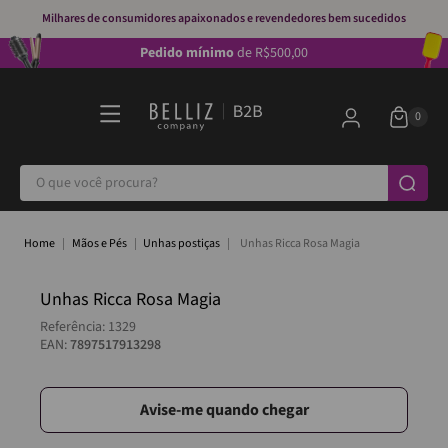
Milhares de consumidores apaixonados e revendedores bem sucedidos
Pedido mínimo
de R$500,00
O que você procura?
Mãos e Pés
Unhas postiças
Unhas Ricca Rosa Magia
Unhas Ricca Rosa Magia
Referência
:
1329
EAN:
7897517913298
Avise-me quando chegar