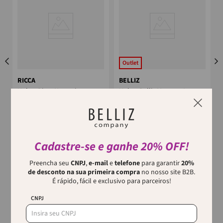
Outlet
RICCA
BELLIZ
Unhas Ricca Naturais
Unhas Belliz Marrom Jazz
Quadrado Médio
As Unhas Naturais Ricca são
As Unhas Belliz Marrom Jazz
para as #RiccaLovers que
são delicadamente projetadas
gostam de fazer tudo do seu
para proporcionar um visual
jeito. Ela...
sofisticado e moderno em
Cadastre-se e ganhe 20% OFF!
questão...
Preencha seu
CNPJ
,
e-mail
e
telefone
para garantir
20%
de desconto na sua primeira compra
no nosso site B2B.
É rápido, fácil e exclusivo para parceiros!
CNPJ
Quem viu, viu também